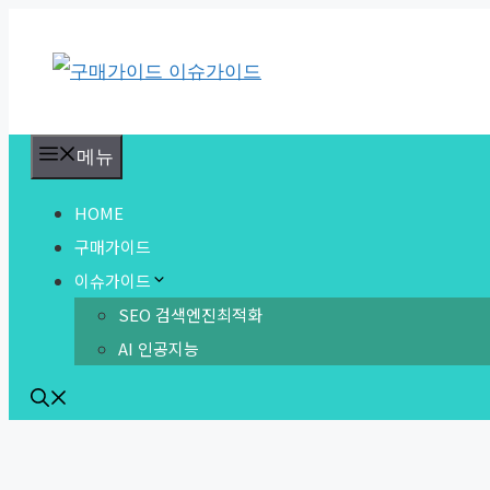
컨
텐
츠
로
메뉴
건
HOME
너
구매가이드
뛰
이슈가이드
기
SEO 검색엔진최적화
AI 인공지능