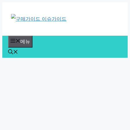
컨
텐
츠
로
메뉴
건
너
뛰
기