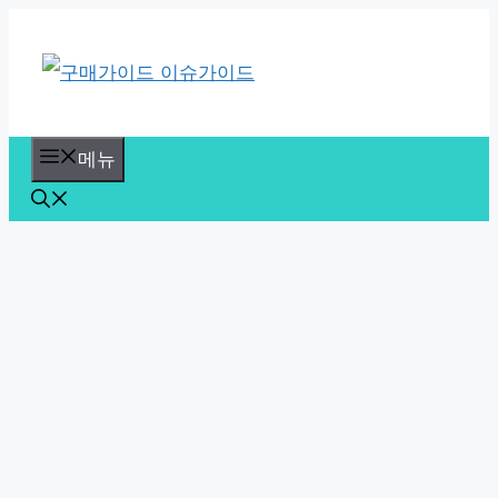
컨
텐
츠
로
메뉴
건
너
뛰
기